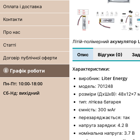
Оплата і доставка
Контакти
Про нас
акумулятор L
Літій-полімерний
Статті
Опис
Відгуки (0)
Зад
Договір публічної оферти
Характеристики:
Графік роботи
Liter Energy
виробник:
Пн-Пт: 10:00-18:00
модель: 701248
Сб-Нд: вихідний
розміри (ДхШхВ): 48x12x7 
тип: літієва батарея
ємність: 300 мАг
перезаряджається: так
напруга зарядки: 4.2 В
номінальна напруга: 3.7 В