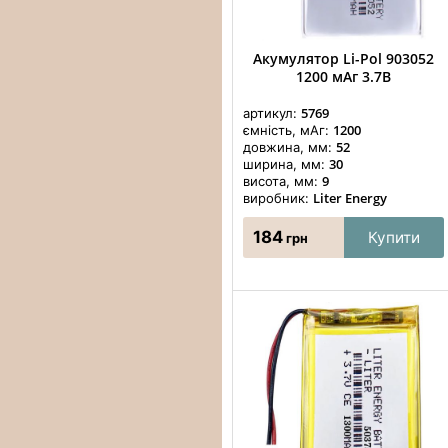
Акумулятор Li-Pol 903052
1200 мАг 3.7В
5769
артикул:
1200
ємність, мАг:
52
довжина, мм:
30
ширина, мм:
9
висота, мм:
Liter Energy
виробник:
184
Купити
грн