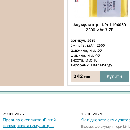
Акумулятор Li-Pol 104050
2500 мАг 3.7В
5689
артикул:
2500
ємність, мАг:
50
довжина, мм:
40
ширина, мм:
10
висота, мм:
Liter Energy
виробник:
242
Купити
грн
29.01.2025
15.10.2024
Правила експлуатації літій-
Як відновити акумулято
полімерних акумуляторів
Відомо, що акумулятори Li-Io