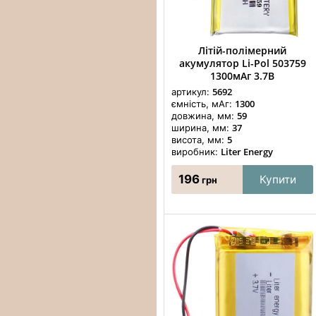
Літій-полімерний
акумулятор Li-Pol 503759
1300мАг 3.7В
5692
артикул:
1300
ємність, мАг:
59
довжина, мм:
37
ширина, мм:
5
висота, мм:
Liter Energy
виробник:
196
Купити
грн