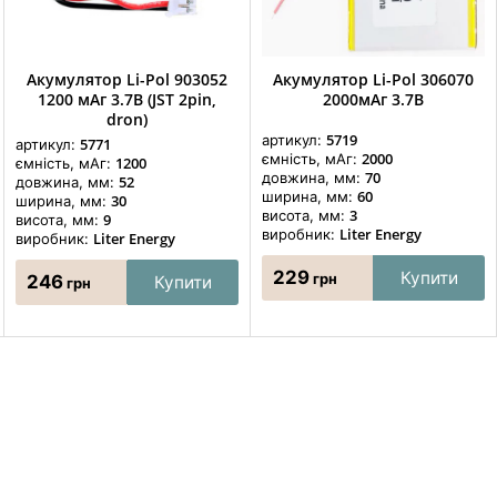
Акумулятор Li-Pol 903052
Акумулятор Li-Pol 306070
1200 мАг 3.7В (JST 2pin,
2000мАг 3.7В
dron)
5719
артикул:
5771
артикул:
2000
ємність, мАг:
1200
ємність, мАг:
70
довжина, мм:
52
довжина, мм:
60
ширина, мм:
30
ширина, мм:
3
висота, мм:
9
висота, мм:
Liter Energy
виробник:
Liter Energy
виробник:
229
Купити
грн
246
Купити
грн