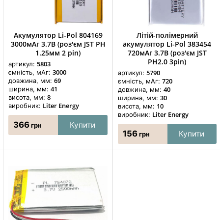
Акумулятор Li-Pol 804169
Літій-полімерний
3000мАг 3.7В (роз'єм JST PH
акумулятор Li-Pol 383454
1.25мм 2 pin)
720мАг 3.7В (роз'єм JST
PH2.0 3pin)
5803
артикул:
3000
ємність, мАг:
5790
артикул:
69
довжина, мм:
720
ємність, мАг:
41
ширина, мм:
40
довжина, мм:
8
висота, мм:
30
ширина, мм:
Liter Energy
виробник:
10
висота, мм:
Liter Energy
виробник:
366
Купити
грн
156
Купити
грн