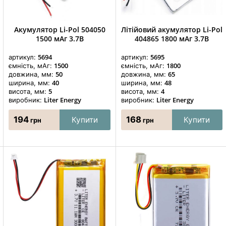
Акумулятор Li-Pol 504050
Літійовий акумулятор Li-Pol
1500 мАг 3.7В
404865 1800 мАг 3.7В
5694
5695
артикул:
артикул:
1500
1800
ємність, мАг:
ємність, мАг:
50
65
довжина, мм:
довжина, мм:
40
48
ширина, мм:
ширина, мм:
5
4
висота, мм:
висота, мм:
Liter Energy
Liter Energy
виробник:
виробник:
194
168
Купити
Купити
грн
грн