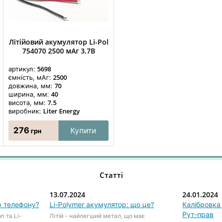
Літійовий акумулятор Li-Pol
754070 2500 мАг 3.7В
5698
артикул:
2500
ємність, мАг:
70
довжина, мм:
40
ширина, мм:
7.5
висота, мм:
Liter Energy
виробник:
276
Купити
грн
Статті
13.07.2024
24.01.2024
р телефону?
Li-Polymer акумулятор: що це?
Калібровка 
Рут-прав
n та Li-
Літій - найлегший метал, що має