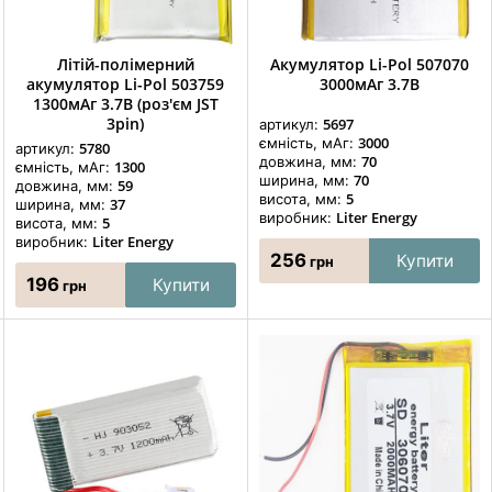
Літій-полімерний
Акумулятор Li-Pol 507070
акумулятор Li-Pol 503759
3000мАг 3.7В
1300мАг 3.7В (роз'єм JST
3pin)
5697
артикул:
3000
ємність, мАг:
5780
артикул:
70
довжина, мм:
1300
ємність, мАг:
70
ширина, мм:
59
довжина, мм:
5
висота, мм:
37
ширина, мм:
Liter Energy
виробник:
5
висота, мм:
Liter Energy
виробник:
256
Купити
грн
196
Купити
грн