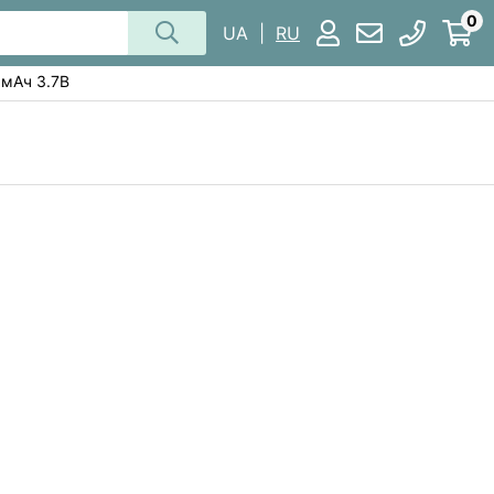
0
UA
|
RU
 мАч 3.7В