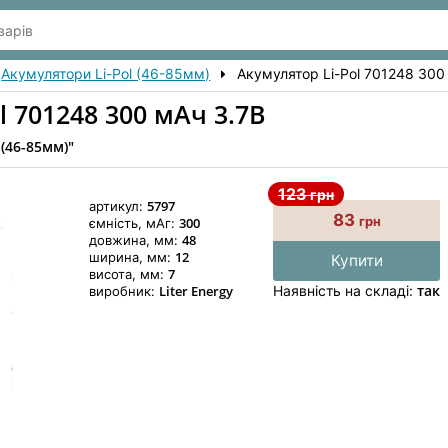
Акумулятори Li-Pol (46-85мм)
Акумулятор Li-Pol 701248 300
l 701248 300 мАч 3.7В
 (46-85мм)"
123
грн
5797
артикул:
83
грн
300
ємність, мАг:
48
довжина, мм:
12
ширина, мм:
Купити
7
висота, мм:
так
Liter Energy
Наявність на складі:
виробник: