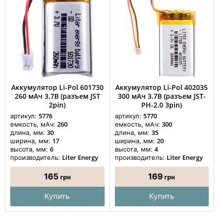
Аккумулятор Li-Pol 601730
Аккумулятор Li-Pol 402035
260 мАч 3.7В (разъем JST
300 мАч 3.7В (разъем JST-
2pin)
PH-2.0 3pin)
5776
5770
артикул:
артикул:
260
300
емкость, мАч:
емкость, мАч:
30
35
длина, мм:
длина, мм:
17
20
ширина, мм:
ширина, мм:
6
4
высота, мм:
высота, мм:
Liter Energy
Liter Energy
производитель:
производитель:
165
169
грн
грн
Купить
Купить