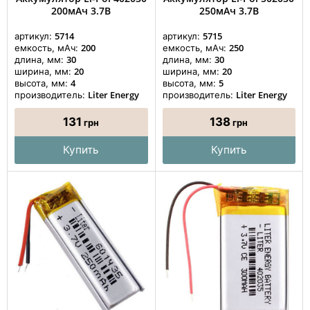
200мАч 3.7В
250мАч 3.7В
5714
5715
артикул:
артикул:
200
250
емкость, мАч:
емкость, мАч:
30
30
длина, мм:
длина, мм:
20
20
ширина, мм:
ширина, мм:
4
5
высота, мм:
высота, мм:
Liter Energy
Liter Energy
производитель:
производитель:
131
138
грн
грн
Купить
Купить