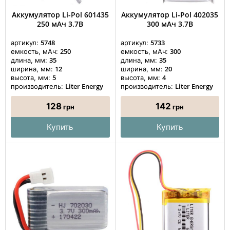
Аккумулятор Li-Pol 601435
Аккумулятор Li-Pol 402035
250 мАч 3.7В
300 мАч 3.7В
5748
5733
артикул:
артикул:
250
300
емкость, мАч:
емкость, мАч:
35
35
длина, мм:
длина, мм:
12
20
ширина, мм:
ширина, мм:
5
4
высота, мм:
высота, мм:
Liter Energy
Liter Energy
производитель:
производитель:
128
142
грн
грн
Купить
Купить