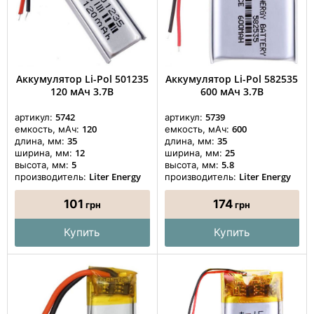
Аккумулятор Li-Pol 501235
Аккумулятор Li-Pol 582535
120 мАч 3.7В
600 мАч 3.7В
5742
5739
артикул:
артикул:
120
600
емкость, мАч:
емкость, мАч:
35
35
длина, мм:
длина, мм:
12
25
ширина, мм:
ширина, мм:
5
5.8
высота, мм:
высота, мм:
Liter Energy
Liter Energy
производитель:
производитель:
101
174
грн
грн
Купить
Купить