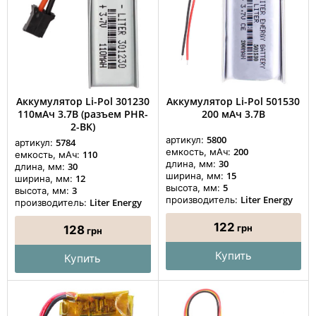
Аккумулятор Li-Pol 301230
Аккумулятор Li-Pol 501530
110мАч 3.7В (разъем PHR-
200 мАч 3.7В
2-BK)
5800
артикул:
5784
артикул:
200
емкость, мАч:
110
емкость, мАч:
30
длина, мм:
30
длина, мм:
15
ширина, мм:
12
ширина, мм:
5
высота, мм:
3
высота, мм:
Liter Energy
производитель:
Liter Energy
производитель:
122
грн
128
грн
Купить
Купить