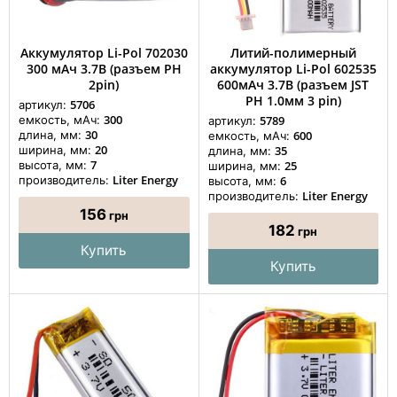
Аккумулятор Li-Pol 702030
Литий-полимерный
300 мАч 3.7В (разъем PH
аккумулятор Li-Pol 602535
2pin)
600мАч 3.7В (разъем JST
PH 1.0мм 3 pin)
5706
артикул:
300
емкость, мАч:
5789
артикул:
30
длина, мм:
600
емкость, мАч:
20
ширина, мм:
35
длина, мм:
7
высота, мм:
25
ширина, мм:
Liter Energy
производитель:
6
высота, мм:
Liter Energy
производитель:
156
грн
182
грн
Купить
Купить