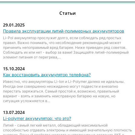
Статьи
29.01.2025
Правила эксплуатации литий-полимерных аккумуляторов
Li-Pol аккумулятор прослужит долго, если соблюдать ряд простых
правил. Важно понимать, что несоблюдение рекомендаций может
причинить непоправимый вред батарее. Ниже приведен ряд советов.
Соблюдать их или нет - выбор за вами! Защищайте литий-полимерный
элемент питания от перегрева,...
15.10.2024
Как восстановить аккумулятор телефона?
Известно, что аккумуляторы Li-Ion и Li-Polymer далеко не идеальны.
Иногда они совершенно неожиданно могут подвести и внезапно
перестать заряжаться. Самый простой и, возможно, правильный
вариант - взять и заменить неисправную батарею на новую, но
ситуация усложняется в...
13.07.2024
Li-polymer аккумулятор: что это?
Литий - самый легкий металл, обладающий максимальной
способностью отдавать электроны и имеющий значительную плотность
энергии. Данный свойства металла и натолкнули на создание АКБ с