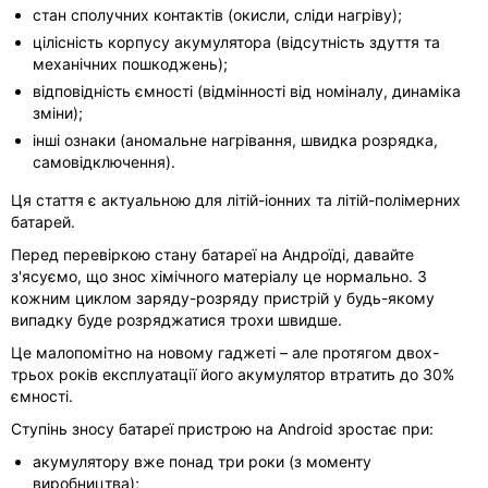
стан сполучних контактів (окисли, сліди нагріву);
цілісність корпусу акумулятора (відсутність здуття та
механічних пошкоджень);
відповідність ємності (відмінності від номіналу, динаміка
зміни);
інші ознаки (аномальне нагрівання, швидка розрядка,
самовідключення).
Ця стаття є актуальною для літій-іонних та літій-полімерних
батарей.
Перед перевіркою стану батареї на Андроїді, давайте
з'ясуємо, що знос хімічного матеріалу це нормально. З
кожним циклом заряду-розряду пристрій у будь-якому
випадку буде розряджатися трохи швидше.
Це малопомітно на новому гаджеті – але протягом двох-
трьох років експлуатації його акумулятор втратить до 30%
ємності.
Ступінь зносу батареї пристрою на Android зростає при:
акумулятору вже понад три роки (з моменту
виробництва);