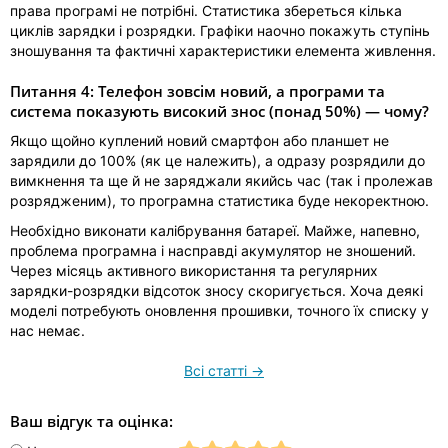
права програмі не потрібні. Статистика збереться кілька
циклів зарядки і розрядки. Графіки наочно покажуть ступінь
зношування та фактичні характеристики елемента живлення.
Питання 4: Телефон зовсім новий, а програми та
система показують високий знос (понад 50%) — чому?
Якщо щойно куплений новий смартфон або планшет не
зарядили до 100% (як це належить), а одразу розрядили до
вимкнення та ще й не заряджали якийсь час (так і пролежав
розрядженим), то програмна статистика буде некоректною.
Необхідно виконати калібрування батареї. Майже, напевно,
проблема програмна і насправді акумулятор не зношений.
Через місяць активного використання та регулярних
зарядки-розрядки відсоток зносу скоригується. Хоча деякі
моделі потребують оновлення прошивки, точного їх списку у
нас немає.
Всі статті →
Ваш відгук та оцінка: