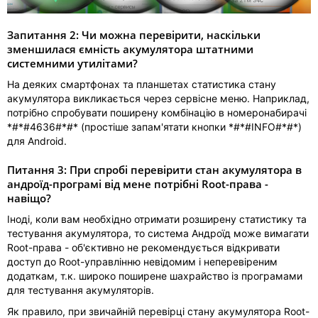
Запитання 2: Чи можна перевірити, наскільки
зменшилася ємність акумулятора штатними
системними утилітами?
На деяких смартфонах та планшетах статистика стану
акумулятора викликається через сервісне меню. Наприклад,
потрібно спробувати поширену комбінацію в номеронабирачі
*#*#4636#*#* (простіше запам'ятати кнопки *#*#INFO#*#*)
для Android.
Питання 3: При спробі перевірити стан акумулятора в
андроїд-програмі від мене потрібні Root-права -
навіщо?
Іноді, коли вам необхідно отримати розширену статистику та
тестування акумулятора, то система Андроїд може вимагати
Root-права - об'єктивно не рекомендується відкривати
доступ до Root-управлінню невідомим і неперевіреним
додаткам, т.к. широко поширене шахрайство із програмами
для тестування акумуляторів.
Як правило, при звичайній перевірці стану акумулятора Root-