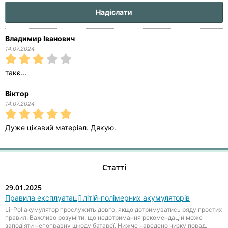
Владимир Іванович
14.07.2024
такє...
Віктор
14.07.2024
Дуже цікавий матеріал. Дякую.
Статті
29.01.2025
Правила експлуатації літій-полімерних акумуляторів
Li-Pol акумулятор прослужить довго, якщо дотримуватись ряду простих
правил. Важливо розуміти, що недотримання рекомендацій може
заподіяти непоправну шкоду батареї. Нижче наведено низку порад.