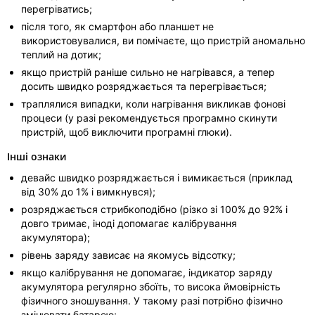
перегріватись;
після того, як смартфон або планшет не
використовувалися, ви помічаєте, що пристрій аномально
теплий на дотик;
якщо пристрій раніше сильно не нагрівався, а тепер
досить швидко розряджається та перегрівається;
траплялися випадки, коли нагрівання викликав фонові
процеси (у разі рекомендується програмно скинути
пристрій, щоб виключити програмні глюки).
Інші ознаки
девайс швидко розряджається і вимикається (приклад
від 30% до 1% і вимкнувся);
розряджається стрибкоподібно (різко зі 100% до 92% і
довго тримає, іноді допомагає калібрування
акумулятора);
рівень заряду зависає на якомусь відсотку;
якщо калібрування не допомагає, індикатор заряду
акумулятора регулярно збоїть, то висока ймовірність
фізичного зношування. У такому разі потрібно фізично
змінювати батарею;