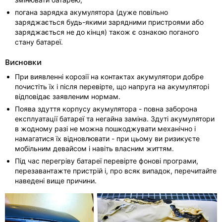
погана зарядка акумулятора (дуже повільно
заряджається будь-якими зарядними пристроями або
заряджається не до кінця) також є ознакою поганого
стану батареї.
Висновки
При виявленні корозії на контактах акумулятори добре
почистіть їх і після перевірте, що напруга на акумуляторі
відповідає заявленим нормам.
Поява здуття корпусу акумулятора - повна заборона
експлуатації батареї та негайна заміна. Здуті акумулятори
в жодному разі не можна пошкоджувати механічно і
намагатися їх відновлювати - при цьому ви ризикуєте
мобільним девайсом і навіть власним життям.
Під час перегріву батареї перевірте фонові програми,
перезавантажте пристрій і, про всяк випадок, перечитайте
наведені вище причини.