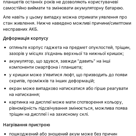
планшетів останніх років не дозволяють користувачеві
самостійно виймати та змінювати акумуляторну батарею.
Але навіть у цьому випадку можна отримати уявлення про
стан живлення. Нижче наведено можливі причини/симптоми
несправних АКБ.
Деформація корпусу
огляньте корпус гаджета на предмет опуклостей, тріщин,
зазорів у місцях з'єднань верхньої та нижньої кришок;
акумулятор, що здувся, завжди "давить" на інші
компоненти смартфона і планшета;
у кришки може з'явитися люфт, що призводить до появи
скрипів, проміжків та інших деформацій;
екран може випадково натискатися або гірше реагувати
на натискання;
картинка на дисплеї може мати спотворення кольору,
рівномірність підсвічування змінюється, можлива поява
тріщин на дисплеї і на захисному склі.
Нагрівання пристрою
пошкоджений або зношений акум може без причин