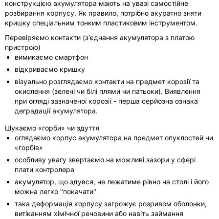
конструкцією акумулятора мають на увазі самостійне
розбирання корпусу. Як правило, потрібно акуратно зняти
кришку спеціальним тонким пластиковим інструментом.
Перевіряємо контакти (з'єднання акумулятора з платою
пристрою)
вимикаємо смартфон
відкриваємо кришку
візуально розглядаємо контакти на предмет корозії та
окислення (зелені чи білі плями чи патьоки). Виявлення
при огляді зазначеної корозії - перша серйозна ознака
деградації акумулятора.
Шукаємо «горби» чи здуття
оглядаємо корпус акумулятора на предмет опуклостей чи
«горбів»
особливу увагу звертаємо на можливі зазори у сфері
плати контролера
акумулятор, що здувся, не лежатиме рівно на столі і його
можна легко "покачати"
така деформація корпусу загрожує розривом оболонки,
витіканням хімічної речовини або навіть займання