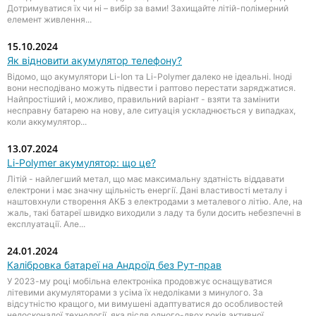
Дотримуватися їх чи ні – вибір за вами! Захищайте літій-полімерний
елемент живлення...
15.10.2024
Як відновити акумулятор телефону?
Відомо, що акумулятори Li-Ion та Li-Polymer далеко не ідеальні. Іноді
вони несподівано можуть підвести і раптово перестати заряджатися.
Найпростіший і, можливо, правильний варіант - взяти та замінити
несправну батарею на нову, але ситуація ускладнюється у випадках,
коли аккумулятор...
13.07.2024
Li-Polymer акумулятор: що це?
Літій - найлегший метал, що має максимальну здатність віддавати
електрони і має значну щільність енергії. Дані властивості металу і
наштовхнули створення АКБ з електродами з металевого літію. Але, на
жаль, такі батареї швидко виходили з ладу та були досить небезпечні в
експлуатації. Але...
24.01.2024
Калібровка батареї на Андроїд без Рут-прав
У 2023-му році мобільна електроніка продовжує оснащуватися
літевими акумуляторами з усіма їх недоліками з минулого. За
відсутністю кращого, ми вимушені адаптуватися до особливостей
недосконалої технології, яка після одного-двох років активної