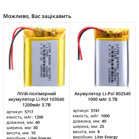
Можливо, Вас зацікавить
Літій-полімерний
Акумулятор Li-Pol 802540
акумулятор Li-Pol 103040
1000 мАг 3.7В
1200мАг 3.7В
5741
артикул:
5717
артикул:
1000
ємність, мАг:
1200
ємність, мАг:
40
довжина, мм:
40
довжина, мм:
25
ширина, мм:
30
ширина, мм:
8
висота, мм:
10
висота, мм:
Liter Energy
виробник:
Liter Energy
виробник: