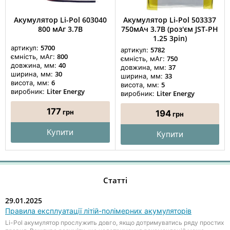
Акумулятор Li-Pol 603040
Акумулятор Li-Pol 503337
800 мАг 3.7В
750мАч 3.7В (роз'єм JST-PH
1.25 3pin)
5700
артикул:
5782
артикул:
800
ємність, мАг:
750
ємність, мАг:
40
довжина, мм:
37
довжина, мм:
30
ширина, мм:
33
ширина, мм:
6
висота, мм:
5
висота, мм:
Liter Energy
виробник:
Liter Energy
виробник:
177
грн
194
грн
Купити
Купити
Статті
29.01.2025
Правила експлуатації літій-полімерних акумуляторів
Li-Pol акумулятор прослужить довго, якщо дотримуватись ряду простих