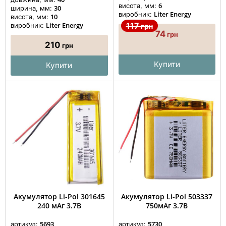
6
висота, мм:
30
ширина, мм:
Liter Energy
виробник:
10
висота, мм:
Liter Energy
117
виробник:
грн
74
грн
210
грн
Купити
Купити
Акумулятор Li-Pol 301645
Акумулятор Li-Pol 503337
240 мАг 3.7В
750мАг 3.7В
5693
5730
артикул:
артикул: