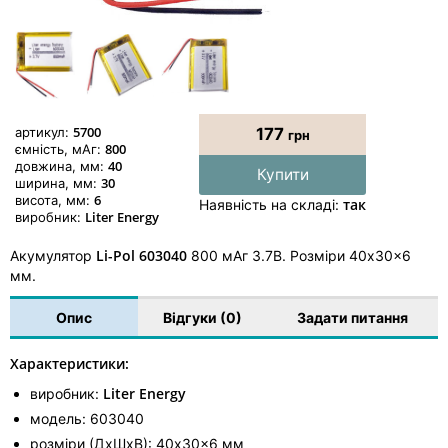
5700
артикул:
177
грн
800
ємність, мАг:
40
довжина, мм:
Купити
30
ширина, мм:
6
висота, мм:
так
Наявність на складі:
Liter Energy
виробник:
Li-Pol 603040
Акумулятор
800 мАг 3.7В. Розміри 40x30x6
мм.
Опис
Відгуки (0)
Задати питання
Характеристики:
Liter Energy
виробник:
модель: 603040
розміри (ДхШхВ): 40x30x6 мм