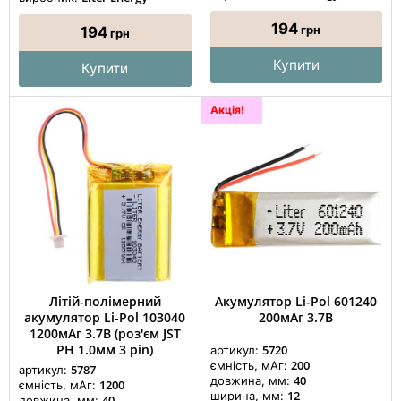
194
грн
194
грн
Купити
Купити
Акція!
Літій-полімерний
Акумулятор Li-Pol 601240
акумулятор Li-Pol 103040
200мАг 3.7В
1200мАг 3.7В (роз'єм JST
PH 1.0мм 3 pin)
5720
артикул:
200
ємність, мАг:
5787
артикул:
40
довжина, мм:
1200
ємність, мАг:
12
ширина, мм:
40
довжина, мм: