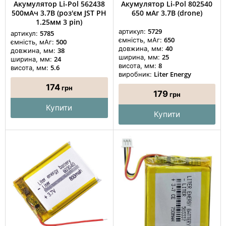
Акумулятор Li-Pol 562438
Акумулятор Li-Pol 802540
500мАч 3.7В (роз'єм JST PH
650 мАг 3.7В (drone)
1.25мм 3 pin)
5729
артикул:
5785
артикул:
650
ємність, мАг:
500
ємність, мАг:
40
довжина, мм:
38
довжина, мм:
25
ширина, мм:
24
ширина, мм:
8
висота, мм:
5.6
висота, мм:
Liter Energy
виробник:
174
грн
179
грн
Купити
Купити