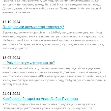
правил. Важливо розуміти, що недотримання рекомендацій може
заподіяти непоправну шкоду батареї. Нижче наведено низку порад.
Дотримуватися їх чи ні – вибір за вами! Захищайте літій-полімерний
елемент живлення...
15.10.2024
Як відновити акумулятор телефону?
Відомо, що акумулятори Li-Ion та Li-Polymer далеко не ідеальні. Іноді
вони несподівано можуть підвести і раптово перестати заряджатися.
Найпростіший і, можливо, правильний варіант - взяти та замінити
несправну батарею на нову, але ситуація ускладнюється у випадках,
коли аккумулятор...
13.07.2024
Li-Polymer акумулятор: що це?
Літій - найлегший метал, що має максимальну здатність віддавати
електрони і має значну щільність енергії. Дані властивості металу і
наштовхнули створення АКБ з електродами з металевого літію. Але, на
жаль, такі батареї швидко виходили з ладу та були досить небезпечні в
експлуатації. Але...
24.01.2024
Калібровка батареї на Андроїд без Рут-прав
У 2023-му році мобільна електроніка продовжує оснащуватися
літевими акумуляторами з усіма їх недоліками з минулого. За