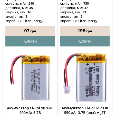
240
750
ємність, мАг:
ємність, мАг:
45
37
довжина, мм:
довжина, мм:
16
33
ширина, мм:
ширина, мм:
3
5
висота, мм:
висота, мм:
Liter Energy
Liter Energy
виробник:
виробник:
97
198
грн
грн
Купити
Купити
Акумулятор Li-Pol 902040
Акумулятор Li-Pol 612338
900мАг 3.7В
550мАг 3.7В (роз'єм JST