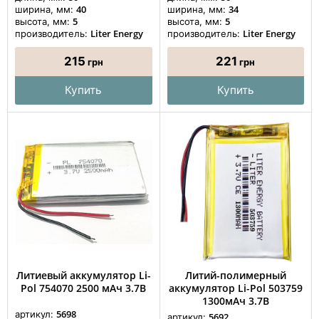
40
34
ширина, мм:
ширина, мм:
5
5
высота, мм:
высота, мм:
Liter Energy
Liter Energy
производитель:
производитель:
215
221
грн
грн
Купить
Купить
Литиевый аккумулятор Li-
Литий-полимерный
Pol 754070 2500 мАч 3.7В
аккумулятор Li-Pol 503759
1300мАч 3.7В
5698
артикул:
5692
артикул: