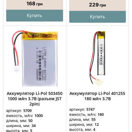
168
грн
229
грн
Купить
Купить
Аккумулятор Li-Pol 503450
Аккумулятор Li-Pol 401255
1000 мАч 3.7В (разъем JST
180 мАч 3.7В
2pin)
5747
артикул:
5709
артикул:
180
емкость, мАч:
1000
емкость, мАч:
55
длина, мм:
50
длина, мм:
12
ширина, мм:
34
ширина, мм:
4
высота, мм:
5
высота, мм: