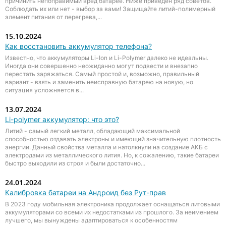
причинить непоправимый вред батарее. Ниже приведен ряд советов.
Соблюдать их или нет - выбор за вами! Защищайте литий-полимерный
элемент питания от перегрева,...
15.10.2024
Как восстановить аккумулятор телефона?
Известно, что аккумуляторы Li-Ion и Li-Polymer далеко не идеальны.
Иногда они совершенно неожиданно могут подвести и внезапно
перестать заряжаться. Самый простой и, возможно, правильный
вариант - взять и заменить неисправную батарею на новую, но
ситуация усложняется в...
13.07.2024
Li-polymer аккумулятор: что это?
Литий - самый легкий металл, обладающий максимальной
способностью отдавать электроны и имеющий значительную плотность
энергии. Данный свойства металла и натолкнули на создание АКБ с
электродами из металлического лития. Но, к сожалению, такие батареи
быстро выходили из строя и были достаточно...
24.01.2024
Калибровка батареи на Андроид без Рут-прав
В 2023 году мобильная электроника продолжает оснащаться литовыми
аккумуляторами со всеми их недостатками из прошлого. За неимением
лучшего, мы вынуждены адаптироваться к особенностям