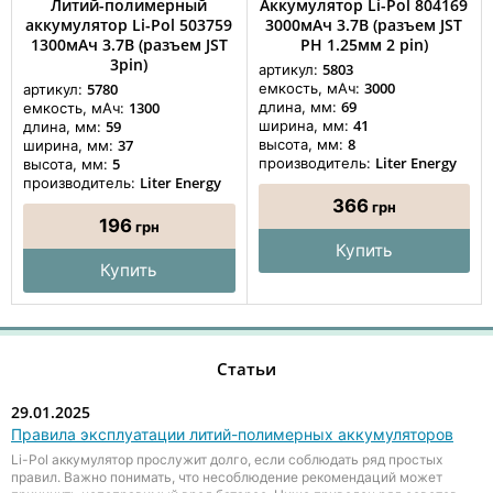
Литий-полимерный
Аккумулятор Li-Pol 804169
аккумулятор Li-Pol 503759
3000мАч 3.7В (разъем JST
1300мАч 3.7В (разъем JST
PH 1.25мм 2 pin)
3pin)
5803
артикул:
3000
5780
емкость, мАч:
артикул:
69
1300
длина, мм:
емкость, мАч:
41
59
ширина, мм:
длина, мм:
8
37
высота, мм:
ширина, мм:
Liter Energy
5
производитель:
высота, мм:
Liter Energy
производитель:
366
грн
196
грн
Купить
Купить
Статьи
29.01.2025
Правила эксплуатации литий-полимерных аккумуляторов
Li-Pol аккумулятор прослужит долго, если соблюдать ряд простых
правил. Важно понимать, что несоблюдение рекомендаций может