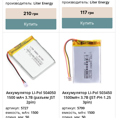
Liter Energy
производитель:
Liter Energy
производитель:
117
грн
210
грн
Купить
Купить
Аккумулятор Li-Pol 504050
Аккумулятор Li-Pol 503450
1500 мАч 3.7В (разъем JST
1500мАч 3.7В (JST-PH-1.25
2pin)
3pin)
5727
5799
артикул:
артикул:
1500
1500
емкость, мАч:
емкость, мАч:
50
50
длина, мм:
длина, мм: