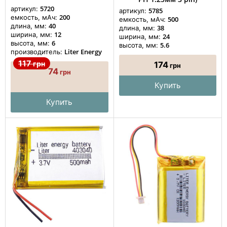
5720
артикул:
5785
артикул:
200
емкость, мАч:
500
емкость, мАч:
40
длина, мм:
38
длина, мм:
12
ширина, мм:
24
ширина, мм:
6
высота, мм:
5.6
высота, мм:
Liter Energy
производитель:
117
грн
174
грн
74
грн
Купить
Купить