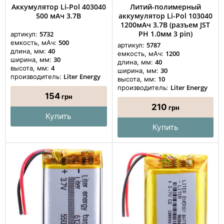
Аккумулятор Li-Pol 403040
Литий-полимерный
500 мАч 3.7В
аккумулятор Li-Pol 103040
1200мАч 3.7В (разъем JST
PH 1.0мм 3 pin)
5732
артикул:
500
емкость, мАч:
5787
артикул:
40
длина, мм:
1200
емкость, мАч:
30
ширина, мм:
40
длина, мм:
4
высота, мм:
30
ширина, мм:
Liter Energy
производитель:
10
высота, мм:
Liter Energy
производитель:
154
грн
210
грн
Купить
Купить