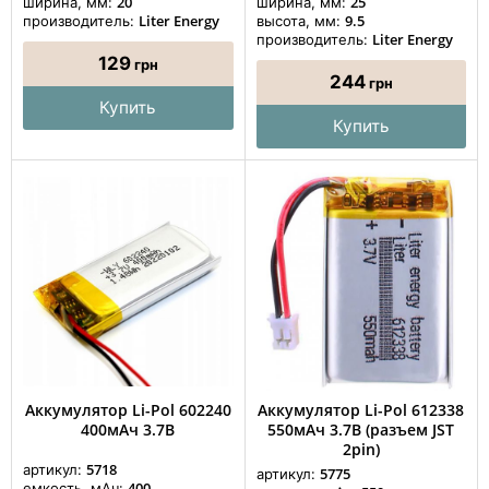
20
25
ширина, мм:
ширина, мм:
Liter Energy
9.5
производитель:
высота, мм:
Liter Energy
производитель:
129
грн
244
грн
Купить
Купить
Аккумулятор Li-Pol 602240
Аккумулятор Li-Pol 612338
400мАч 3.7В
550мАч 3.7В (разъем JST
2pin)
5718
артикул:
5775
артикул:
400
емкость, мАч: