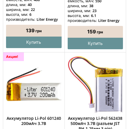
550
емкость, мАч:
40
длина, мм:
38
длина, мм:
22
ширина, мм:
23
ширина, мм:
6
высота, мм:
6.1
высота, мм:
Liter Energy
производитель:
Liter Energy
производитель:
139
грн
159
грн
Купить
Купить
Акция!
Аккумулятор Li-Pol 601240
Аккумулятор Li-Pol 562438
200мАч 3.7В
500мАч 3.7В (разъем JST
PH 1.25мм 3 pin)