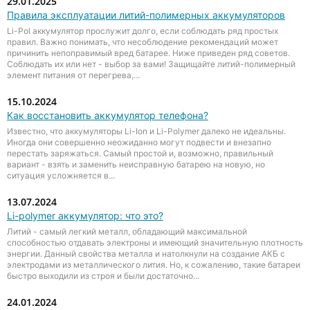
29.01.2025
Правила эксплуатации литий-полимерных аккумуляторов
Li-Pol аккумулятор прослужит долго, если соблюдать ряд простых
правил. Важно понимать, что несоблюдение рекомендаций может
причинить непоправимый вред батарее. Ниже приведен ряд советов.
Соблюдать их или нет - выбор за вами! Защищайте литий-полимерный
элемент питания от перегрева,...
15.10.2024
Как восстановить аккумулятор телефона?
Известно, что аккумуляторы Li-Ion и Li-Polymer далеко не идеальны.
Иногда они совершенно неожиданно могут подвести и внезапно
перестать заряжаться. Самый простой и, возможно, правильный
вариант - взять и заменить неисправную батарею на новую, но
ситуация усложняется в...
13.07.2024
Li-polymer аккумулятор: что это?
Литий - самый легкий металл, обладающий максимальной
способностью отдавать электроны и имеющий значительную плотность
энергии. Данный свойства металла и натолкнули на создание АКБ с
электродами из металлического лития. Но, к сожалению, такие батареи
быстро выходили из строя и были достаточно...
24.01.2024