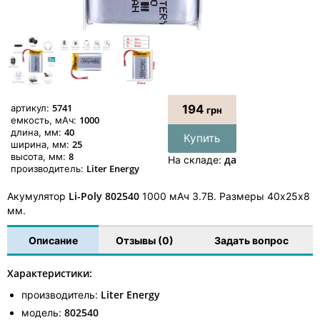
5741
артикул:
194
грн
1000
емкость, мАч:
40
длина, мм:
Купить
25
ширина, мм:
8
высота, мм:
да
На складе:
Liter Energy
производитель:
Li-Poly 802540
Акумулятор
1000 мАч 3.7В. Размеры 40х25х8
мм.
Описание
Отзывы (0)
Задать вопрос
Характеристики:
Liter Energy
производитель:
802540
модель: