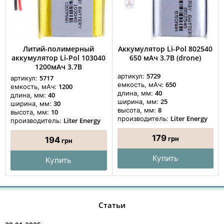
Литий-полимерный
Аккумулятор Li-Pol 802540
аккумулятор Li-Pol 103040
650 мАч 3.7В (drone)
1200мАч 3.7В
5729
артикул:
5717
артикул:
650
емкость, мАч:
1200
емкость, мАч:
40
длина, мм:
40
длина, мм:
25
ширина, мм:
30
ширина, мм:
8
высота, мм:
10
высота, мм:
Liter Energy
производитель:
Liter Energy
производитель:
179
грн
194
грн
Купить
Купить
Статьи