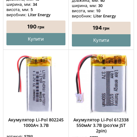
40
довжина, мм:
34
ширина, мм:
30
ширина, мм:
5
висота, мм:
10
висота, мм:
Liter Energy
виробник:
Liter Energy
виробник:
190
грн
194
грн
Купити
Купити
Акумулятор Li-Pol 802245
Акумулятор Li-Pol 612338
1000Ач 3.7В
550мАг 3.7В (роз'єм JST
2pin)
5793
артикул: