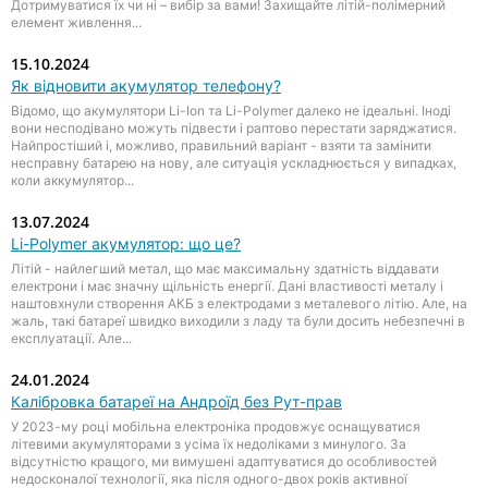
Дотримуватися їх чи ні – вибір за вами! Захищайте літій-полімерний
елемент живлення...
15.10.2024
Як відновити акумулятор телефону?
Відомо, що акумулятори Li-Ion та Li-Polymer далеко не ідеальні. Іноді
вони несподівано можуть підвести і раптово перестати заряджатися.
Найпростіший і, можливо, правильний варіант - взяти та замінити
несправну батарею на нову, але ситуація ускладнюється у випадках,
коли аккумулятор...
13.07.2024
Li-Polymer акумулятор: що це?
Літій - найлегший метал, що має максимальну здатність віддавати
електрони і має значну щільність енергії. Дані властивості металу і
наштовхнули створення АКБ з електродами з металевого літію. Але, на
жаль, такі батареї швидко виходили з ладу та були досить небезпечні в
експлуатації. Але...
24.01.2024
Калібровка батареї на Андроїд без Рут-прав
У 2023-му році мобільна електроніка продовжує оснащуватися
літевими акумуляторами з усіма їх недоліками з минулого. За
відсутністю кращого, ми вимушені адаптуватися до особливостей
недосконалої технології, яка після одного-двох років активної