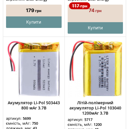
117
грн
179
74
грн
грн
Купити
Купити
Акумулятор Li-Pol 503443
Літій-полімерний
800 мАг 3.7В
акумулятор Li-Pol 103040
1200мАг 3.7В
5699
артикул:
5717
артикул:
750
ємність, мАг:
1200
ємність, мАг:
43
довжина, мм: