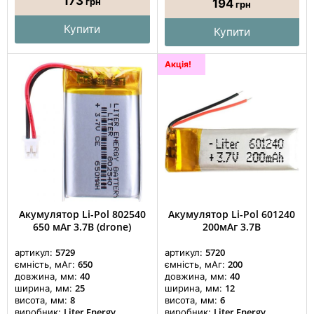
173
грн
194
грн
Купити
Купити
Акція!
Акумулятор Li-Pol 802540
Акумулятор Li-Pol 601240
650 мАг 3.7В (drone)
200мАг 3.7В
5729
5720
артикул:
артикул:
650
200
ємність, мАг:
ємність, мАг:
40
40
довжина, мм:
довжина, мм:
25
12
ширина, мм:
ширина, мм:
8
6
висота, мм:
висота, мм:
Liter Energy
Liter Energy
виробник:
виробник: