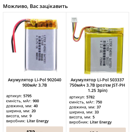
Можливо, Вас зацікавить
Акумулятор Li-Pol 902040
Акумулятор Li-Pol 503337
900мАг 3.7В
750мАч 3.7В (роз'єм JST-PH
1.25 3pin)
5795
артикул:
5782
артикул:
900
ємність, мАг:
750
ємність, мАг:
40
довжина, мм:
37
довжина, мм:
20
ширина, мм:
33
ширина, мм:
9
висота, мм:
5
висота, мм:
Liter Energy
виробник:
Liter Energy
виробник: