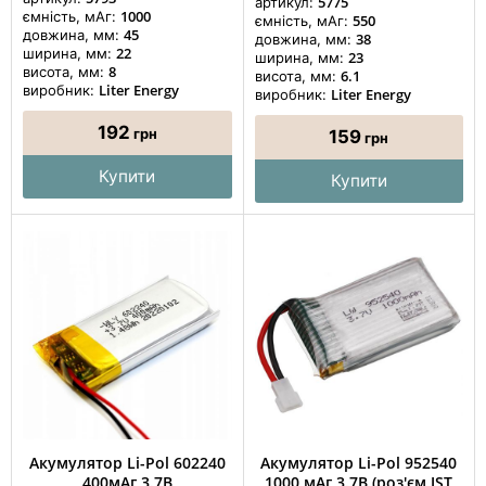
5775
артикул:
1000
ємність, мАг:
550
ємність, мАг:
45
довжина, мм:
38
довжина, мм:
22
ширина, мм:
23
ширина, мм:
8
висота, мм:
6.1
висота, мм:
Liter Energy
виробник:
Liter Energy
виробник:
192
грн
159
грн
Купити
Купити
Акумулятор Li-Pol 602240
Акумулятор Li-Pol 952540
400мАг 3.7В
1000 мАг 3.7В (роз'єм JST