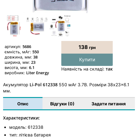
5686
артикул:
138
грн
550
ємність, мАг:
38
довжина, мм:
Купити
23
ширина, мм:
6.1
висота, мм:
так
Наявність на складі:
Liter Energy
виробник:
Li-Pol 612338
Акумулятор
550 мАг 3.7В. Розміри 38x23x6.1
мм.
Опис
Відгуки (0)
Задати питання
Характеристики:
модель: 612338
тип: літієва батарея