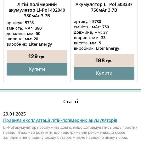
Літій-полімерний
Акумулятор Li-Pol 503337
акумулятор Li-Pol 402040
750мАг 3.7В
380мАг 3.7В
5730
артикул:
5736
артикул:
750
ємність, мАг:
380
ємність, мАг:
37
довжина, мм:
50
довжина, мм:
33
ширина, мм:
20
ширина, мм:
5
висота, мм:
Liter Energy
виробник:
Liter Energy
виробник:
129
грн
198
грн
Купити
Купити
Статті
29.01.2025
Правила експлуатації літій-полімерних акумуляторів
Li-Pol акумулятор прослужить довго, якщо дотримуватись ряду простих
правил. Важливо розуміти, що недотримання рекомендацій може
заподіяти непоправну шкоду батареї. Нижче наведено низку порад.