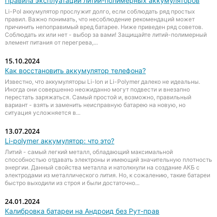
Правила эксплуатации литий-полимерных аккумуляторов
Li-Pol аккумулятор прослужит долго, если соблюдать ряд простых
правил. Важно понимать, что несоблюдение рекомендаций может
причинить непоправимый вред батарее. Ниже приведен ряд советов.
Соблюдать их или нет - выбор за вами! Защищайте литий-полимерный
элемент питания от перегрева,...
15.10.2024
Как восстановить аккумулятор телефона?
Известно, что аккумуляторы Li-Ion и Li-Polymer далеко не идеальны.
Иногда они совершенно неожиданно могут подвести и внезапно
перестать заряжаться. Самый простой и, возможно, правильный
вариант - взять и заменить неисправную батарею на новую, но
ситуация усложняется в...
13.07.2024
Li-polymer аккумулятор: что это?
Литий - самый легкий металл, обладающий максимальной
способностью отдавать электроны и имеющий значительную плотность
энергии. Данный свойства металла и натолкнули на создание АКБ с
электродами из металлического лития. Но, к сожалению, такие батареи
быстро выходили из строя и были достаточно...
24.01.2024
Калибровка батареи на Андроид без Рут-прав