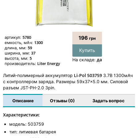
5780
артикул:
196
грн
1300
емкость, мАч:
59
длина, мм:
Купить
37
ширина, мм:
5
высота, мм:
да
На складе:
Liter Energy
производитель:
Li-Pol 503759
Литий-полимерный аккумулятор
3.7В 1300мАч
с контроллером заряда. Размеры 59x37x5.0 мм. Силовой
разъем JST-PH-2.0 3pin.
Описание
Отзывы (0)
Задать вопрос
Характеристики:
модель: 503759
тип: литиевая батарея