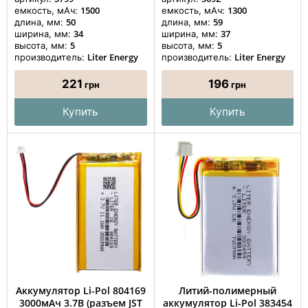
1500
1300
емкость, мАч:
емкость, мАч:
50
59
длина, мм:
длина, мм:
34
37
ширина, мм:
ширина, мм:
5
5
высота, мм:
высота, мм:
Liter Energy
Liter Energy
производитель:
производитель:
221
196
грн
грн
Купить
Купить
Аккумулятор Li-Pol 804169
Литий-полимерный
3000мАч 3.7В (разъем JST
аккумулятор Li-Pol 383454