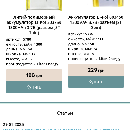
Литий-полимерный
Аккумулятор Li-Pol 803450
аккумулятор Li-Pol 503759
1500мАч 3.7В (разъем JST
1300мАч 3.7В (разъем JST
3pin)
3pin)
5779
артикул:
1500
5780
емкость, мАч:
артикул:
50
1300
длина, мм:
емкость, мАч:
34
59
ширина, мм:
длина, мм:
8
37
высота, мм:
ширина, мм:
Liter Energy
5
производитель:
высота, мм:
Liter Energy
производитель:
229
грн
196
грн
Купить
Купить
Статьи
29.01.2025