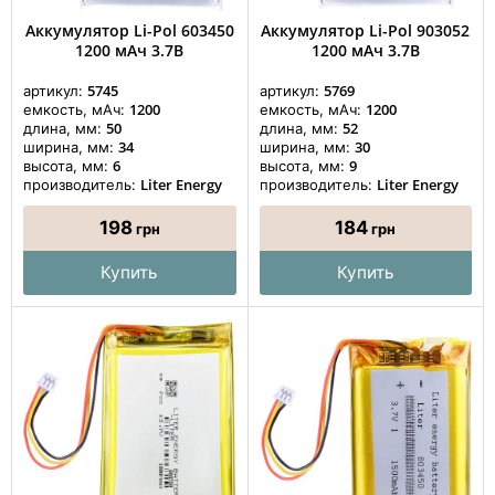
Аккумулятор Li-Pol 603450
Аккумулятор Li-Pol 903052
1200 мАч 3.7В
1200 мАч 3.7В
5745
5769
артикул:
артикул:
1200
1200
емкость, мАч:
емкость, мАч:
50
52
длина, мм:
длина, мм:
34
30
ширина, мм:
ширина, мм:
6
9
высота, мм:
высота, мм:
Liter Energy
Liter Energy
производитель:
производитель:
198
184
грн
грн
Купить
Купить