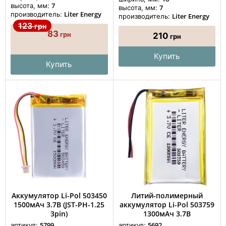
7
высота, мм:
7
высота, мм:
Liter Energy
производитель:
Liter Energy
производитель:
123
грн
83
грн
210
грн
Купить
Купить
Аккумулятор Li-Pol 503450
Литий-полимерный
1500мАч 3.7В (JST-PH-1.25
аккумулятор Li-Pol 503759
3pin)
1300мАч 3.7В
5799
5692
артикул:
артикул: