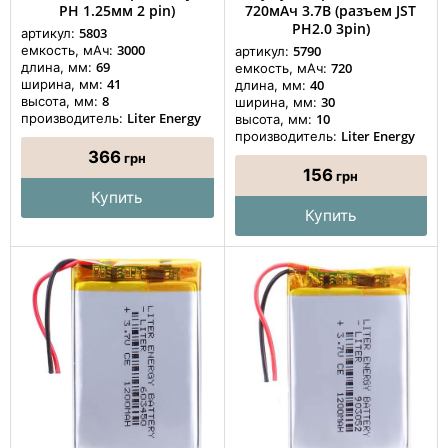
PH 1.25мм 2 pin)
720мАч 3.7В (разъем JST
PH2.0 3pin)
5803
артикул:
3000
емкость, мАч:
5790
артикул:
69
длина, мм:
720
емкость, мАч:
41
ширина, мм:
40
длина, мм:
8
высота, мм:
30
ширина, мм:
Liter Energy
производитель:
10
высота, мм:
Liter Energy
производитель:
366
грн
156
грн
Купить
Купить