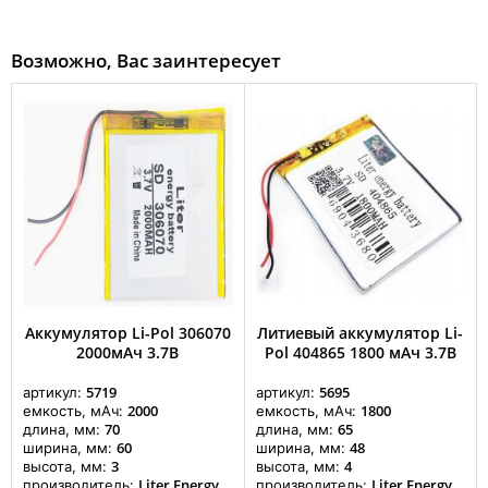
Возможно, Вас заинтересует
Аккумулятор Li-Pol 306070
Литиевый аккумулятор Li-
2000мАч 3.7В
Pol 404865 1800 мАч 3.7В
5719
5695
артикул:
артикул:
2000
1800
емкость, мАч:
емкость, мАч:
70
65
длина, мм:
длина, мм:
60
48
ширина, мм:
ширина, мм:
3
4
высота, мм:
высота, мм:
Liter Energy
Liter Energy
производитель:
производитель: