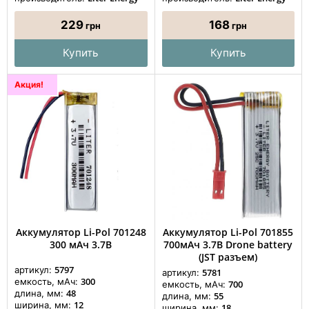
229
168
грн
грн
Купить
Купить
Акция!
Аккумулятор Li-Pol 701248
Аккумулятор Li-Pol 701855
300 мАч 3.7В
700мАч 3.7В Drone battery
(JST разъем)
5797
артикул:
5781
артикул:
300
емкость, мАч:
700
емкость, мАч:
48
длина, мм:
55
длина, мм:
12
ширина, мм:
18
ширина, мм: