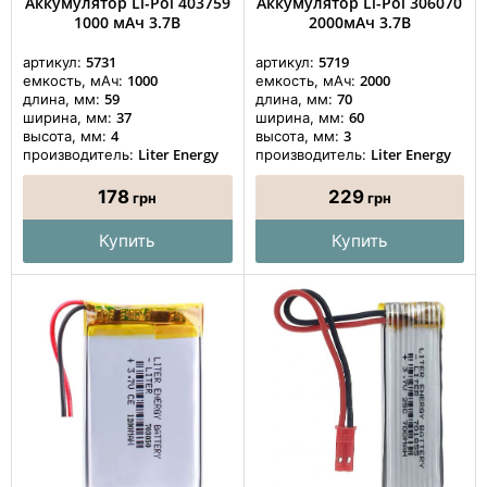
Аккумулятор Li-Pol 403759
Аккумулятор Li-Pol 306070
1000 мАч 3.7В
2000мАч 3.7В
5731
5719
артикул:
артикул:
1000
2000
емкость, мАч:
емкость, мАч:
59
70
длина, мм:
длина, мм:
37
60
ширина, мм:
ширина, мм:
4
3
высота, мм:
высота, мм:
Liter Energy
Liter Energy
производитель:
производитель:
178
229
грн
грн
Купить
Купить