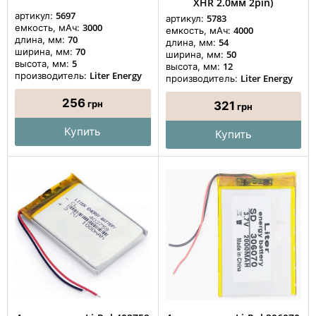
XHR 2.0мм 2pin)
5697
артикул:
5783
артикул:
3000
емкость, мАч:
4000
емкость, мАч:
70
длина, мм:
54
длина, мм:
70
ширина, мм:
50
ширина, мм:
5
высота, мм:
12
высота, мм:
Liter Energy
производитель:
Liter Energy
производитель:
256
грн
321
грн
Купить
Купить