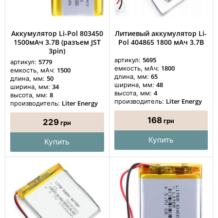
Аккумулятор Li-Pol 803450
Литиевый аккумулятор Li-
1500мАч 3.7В (разъем JST
Pol 404865 1800 мАч 3.7В
3pin)
5695
артикул:
5779
артикул:
1800
емкость, мАч:
1500
емкость, мАч:
65
длина, мм:
50
длина, мм:
48
ширина, мм:
34
ширина, мм:
4
высота, мм:
8
высота, мм:
Liter Energy
производитель:
Liter Energy
производитель:
168
грн
229
грн
Купить
Купить