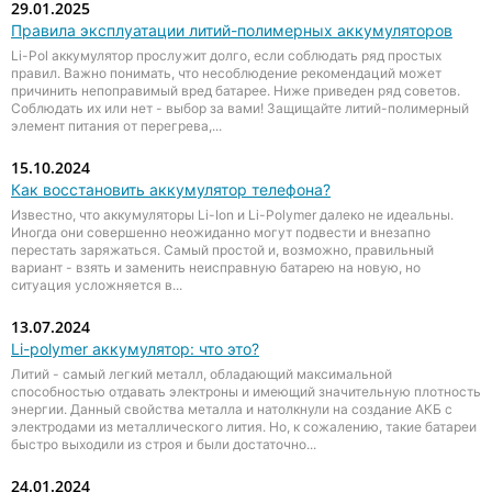
29.01.2025
Правила эксплуатации литий-полимерных аккумуляторов
Li-Pol аккумулятор прослужит долго, если соблюдать ряд простых
правил. Важно понимать, что несоблюдение рекомендаций может
причинить непоправимый вред батарее. Ниже приведен ряд советов.
Соблюдать их или нет - выбор за вами! Защищайте литий-полимерный
элемент питания от перегрева,...
15.10.2024
Как восстановить аккумулятор телефона?
Известно, что аккумуляторы Li-Ion и Li-Polymer далеко не идеальны.
Иногда они совершенно неожиданно могут подвести и внезапно
перестать заряжаться. Самый простой и, возможно, правильный
вариант - взять и заменить неисправную батарею на новую, но
ситуация усложняется в...
13.07.2024
Li-polymer аккумулятор: что это?
Литий - самый легкий металл, обладающий максимальной
способностью отдавать электроны и имеющий значительную плотность
энергии. Данный свойства металла и натолкнули на создание АКБ с
электродами из металлического лития. Но, к сожалению, такие батареи
быстро выходили из строя и были достаточно...
24.01.2024