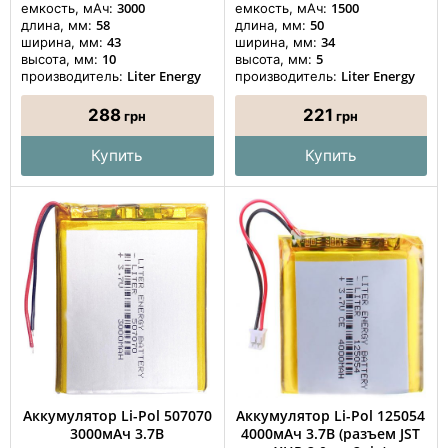
3000
1500
емкость, мАч:
емкость, мАч:
58
50
длина, мм:
длина, мм:
43
34
ширина, мм:
ширина, мм:
10
5
высота, мм:
высота, мм:
Liter Energy
Liter Energy
производитель:
производитель:
288
221
грн
грн
Купить
Купить
Аккумулятор Li-Pol 507070
Аккумулятор Li-Pol 125054
3000мАч 3.7В
4000мАч 3.7В (разъем JST