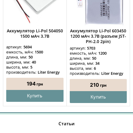
Аккумулятор Li-Pol 504050
Аккумулятор Li-Pol 603450
1500 мАч 3.7В
1200 мАч 3.7В (разъем JST-
PH-2.0 2pin)
5694
артикул:
5703
артикул:
1500
емкость, мАч:
1200
емкость, мАч:
50
длина, мм:
50
длина, мм:
40
ширина, мм:
34
ширина, мм:
5
высота, мм:
6
высота, мм:
Liter Energy
производитель:
Liter Energy
производитель:
194
грн
210
грн
Купить
Купить
Статьи