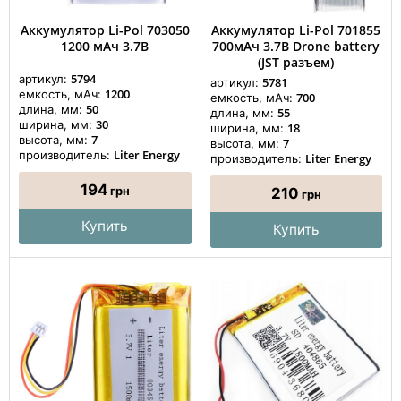
Аккумулятор Li-Pol 703050
Аккумулятор Li-Pol 701855
1200 мАч 3.7В
700мАч 3.7В Drone battery
(JST разъем)
5794
артикул:
5781
артикул:
1200
емкость, мАч:
700
емкость, мАч:
50
длина, мм:
55
длина, мм:
30
ширина, мм:
18
ширина, мм:
7
высота, мм:
7
высота, мм:
Liter Energy
производитель:
Liter Energy
производитель:
194
грн
210
грн
Купить
Купить