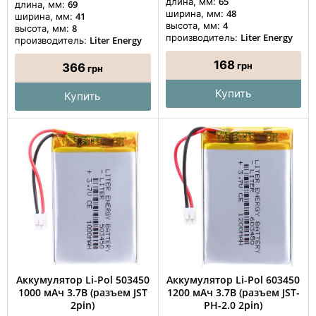
65
длина, мм:
69
длина, мм:
48
ширина, мм:
41
ширина, мм:
4
высота, мм:
8
высота, мм:
Liter Energy
производитель:
Liter Energy
производитель:
168
грн
366
грн
Купить
Купить
Аккумулятор Li-Pol 503450
Аккумулятор Li-Pol 603450
1000 мАч 3.7В (разъем JST
1200 мАч 3.7В (разъем JST-
2pin)
PH-2.0 2pin)