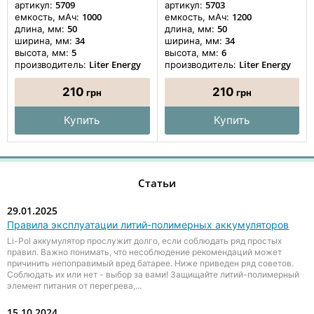
5709
5703
артикул:
артикул:
1000
1200
емкость, мАч:
емкость, мАч:
50
50
длина, мм:
длина, мм:
34
34
ширина, мм:
ширина, мм:
5
6
высота, мм:
высота, мм:
Liter Energy
Liter Energy
производитель:
производитель:
210
210
грн
грн
Купить
Купить
Статьи
29.01.2025
Правила эксплуатации литий-полимерных аккумуляторов
Li-Pol аккумулятор прослужит долго, если соблюдать ряд простых
правил. Важно понимать, что несоблюдение рекомендаций может
причинить непоправимый вред батарее. Ниже приведен ряд советов.
Соблюдать их или нет - выбор за вами! Защищайте литий-полимерный
элемент питания от перегрева,...
15.10.2024