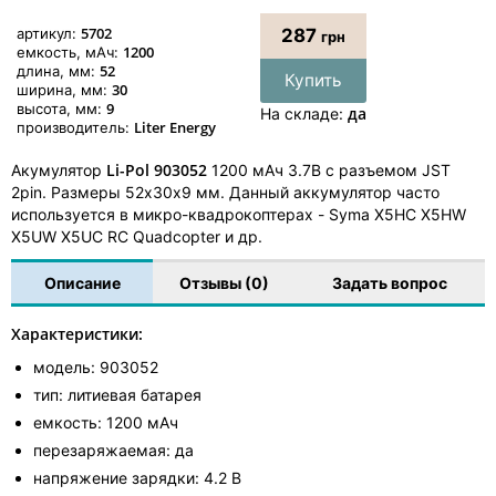
5702
артикул:
287
грн
1200
емкость, мАч:
52
длина, мм:
Купить
30
ширина, мм:
9
высота, мм:
да
На складе:
Liter Energy
производитель:
Li-Pol 903052
Акумулятор
1200 мАч 3.7В c разъемом JST
2pin. Размеры 52х30х9 мм. Данный аккумулятор часто
используется в микро-квадрокоптерах - Syma X5HC X5HW
X5UW X5UC RC Quadcopter и др.
Описание
Отзывы (0)
Задать вопрос
Характеристики:
модель: 903052
тип: литиевая батарея
емкость: 1200 мАч
перезаряжаемая: да
напряжение зарядки: 4.2 В