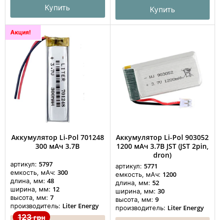
Купить
Купить
Акция!
Аккумулятор Li-Pol 701248
Аккумулятор Li-Pol 903052
300 мАч 3.7В
1200 мАч 3.7В JST (JST 2pin,
dron)
5797
артикул:
5771
артикул:
300
емкость, мАч:
1200
емкость, мАч:
48
длина, мм:
52
длина, мм:
12
ширина, мм:
30
ширина, мм:
7
высота, мм:
9
высота, мм:
Liter Energy
производитель:
Liter Energy
производитель:
123
грн