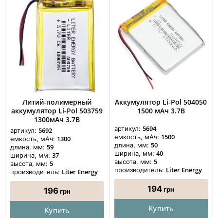
Литий-полимерный
Аккумулятор Li-Pol 504050
аккумулятор Li-Pol 503759
1500 мАч 3.7В
1300мАч 3.7В
5694
артикул:
5692
артикул:
1500
емкость, мАч:
1300
емкость, мАч:
50
длина, мм:
59
длина, мм:
40
ширина, мм:
37
ширина, мм:
5
высота, мм:
5
высота, мм:
Liter Energy
производитель:
Liter Energy
производитель:
194
грн
196
грн
Купить
Купить