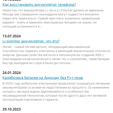
Как восстановить аккумулятор телефона?
Известно, что аккумуляторы Li-Ion и Li-Polymer далеко не идеальны.
Иногда они совершенно неожиданно могут подвести и внезапно
перестать заряжаться. Самый простой и, возможно, правильный
вариант - взять и заменить неисправную батарею на новую, но
ситуация усложняется в...
13.07.2024
Li-polymer аккумулятор: что это?
Литий - самый легкий металл, обладающий максимальной
способностью отдавать электроны и имеющий значительную плотность
энергии. Данный свойства металла и натолкнули на создание АКБ с
электродами из металлического лития. Но, к сожалению, такие батареи
быстро выходили из строя и были достаточно...
24.01.2024
Калибровка батареи на Андроид без Рут-прав
В 2023 году мобильная электроника продолжает оснащаться литовыми
аккумуляторами со всеми их недостатками из прошлого. За неимением
лучшего, мы вынуждены адаптироваться к особенностям
несовершенной технологии, которая после одного-двух лет активной
эксплуатации портативного гаджета...
29.10.2023