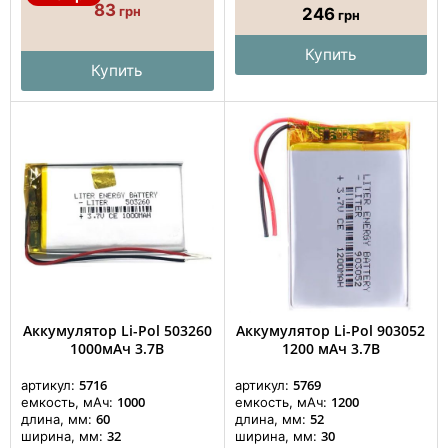
83
грн
246
грн
Купить
Купить
Аккумулятор Li-Pol 503260
Аккумулятор Li-Pol 903052
1000мАч 3.7В
1200 мАч 3.7В
5716
5769
артикул:
артикул:
1000
1200
емкость, мАч:
емкость, мАч:
60
52
длина, мм:
длина, мм:
32
30
ширина, мм:
ширина, мм: